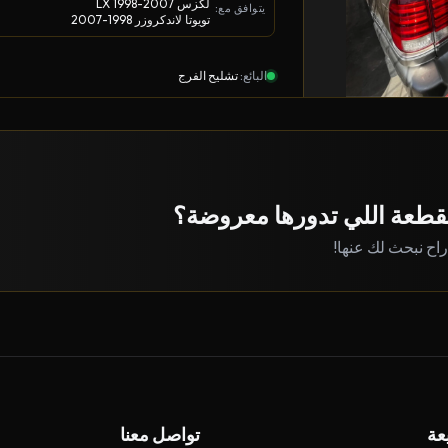
لكزس LX 1998-2007
يتوافق مع:
تويوتا لاندكروزر 1998-2007
البائع:
تشليح الفرج
قطعة اللي تدورها معروضة؟
 راح نبحث لك عنها!
عة
تواصل معنا