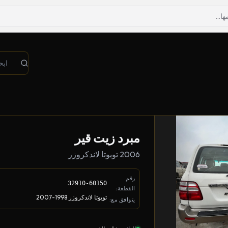
مبرد زيت قير
2006 تويوتا لاندكروزر
رقم
32910-60150
القطعة:
تويوتا لاندكروزر 1998-2007
يتوافق مع: