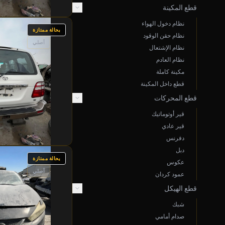
قطع المكينة
نظام دخول الهواء
بحالة ممتازة
نظام حقن الوقود
أصلي
نظام الإشتعال
نظام العادم
مكينة كاملة
قطع داخل المكينة
قطع المحركات
قير أوتوماتيك
قير عادي
دفرنس
دبل
بحالة ممتازة
عكوس
أصلي
عمود كردان
قطع الهيكل
شبك
صدام أمامي