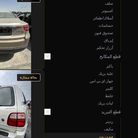
سلف
أصلي
كمبيوتر
أسلاك/ظفائر
حساسات
صندوق فيوز
إيرباق
أزرار تحكم
قطع المكابح
باكم
علبة بريك
بحالة ممتازة
جهاز اي بي اس
أصلي
كليبر
جلنط
ليات بريك
قطع التبريد
رديتر
مكيف
مبرد زيت