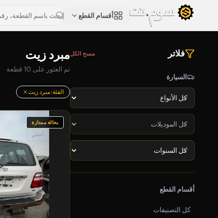
أقسام القطع
مبرد زيت
فلاتر
مسح الكل
تم العثور على 10 قطعة
السيارة
الفئة: مبرد زيت
بحالة ممتازة
أصلي
أقسام القطع
كل التصنيفات