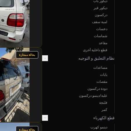
ديكور باب
ديكور قير
دركسون
لمبة سقف
دعسات
شماسات
مقاعد
قطع داخلية أخرى
بحالة ممتازة
نظام التعليق و التوجيه
أصلي
مساعدات
يايات
مقصات
دودة دركسون
علبة/دينمو دركسون
فلنجة
كمر
قطع الكهرباء
دينمو كهرب
بحالة ممتازة