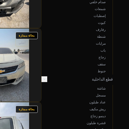
صدام خلفي
شمعات
إصطبات
كبوت
رفارف
بحالة ممتازة
شنطة
أصلي
مرايات
باب
زجاج
سقف
جنوط
قطع الداخلية
شاشة
مسجل
عداد طبلون
ريش مكيف
بحالة ممتازة
دينمو زجاج
أصلي
قشرة طبلون