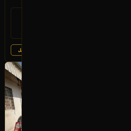
رقم
19209044
القطعة:
جمس يوكن 2007-2014
يتوافق مع:
شفروليه تاهو 2007-2014
+2 more
عرض التفاصيل
البائع:
تشليح مؤمنة
بحالة ممتازة
أصلي