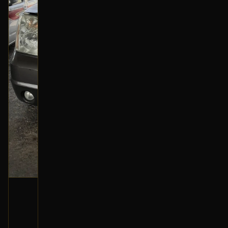
جهاز ABS (دينالي)
2013 جمس يوكن
650