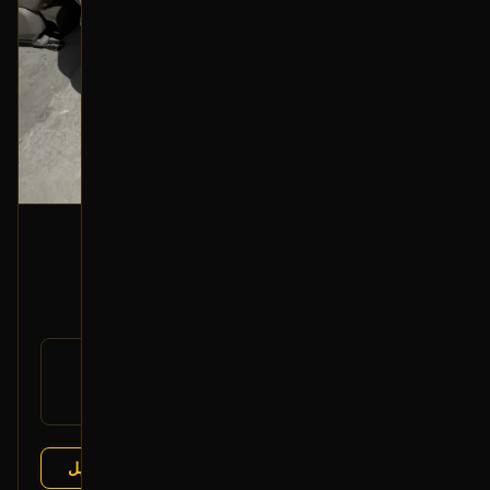
باكم فرامل
2019 هونداي سوناتا
300
رقم
59110-C1100
القطعة:
هونداي سوناتا 2015-2019
يتوافق مع:
عرض التفاصيل
البائع:
تشليح الإمداد العصري