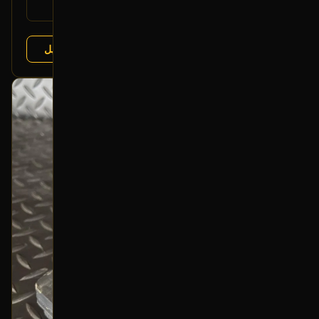
نيسان مكسيما 2016-2018
يتوافق مع:
عرض التفاصيل
البائع:
تشليح درة العربة
بحالة ممتازة
أصلي