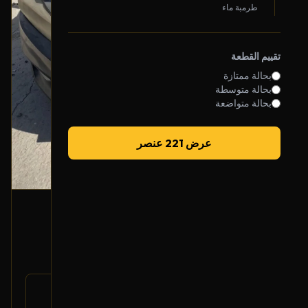
طرمبة ماء
تقييم القطعة
بحالة ممتازة
بحالة متوسطة
بحالة متواضعة
عرض 221 عنصر
جهاز ABS
2017 نيسان مكسيما
1,250
رقم
47660-4RA0D
القطعة: