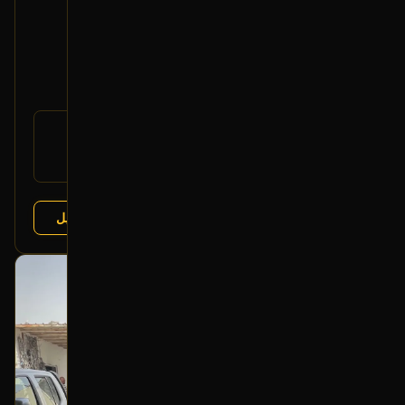
باكم فرامل
2017 شفروليه ماليبو
450
رقم
23361611
القطعة:
شفروليه ماليبو 2016-2022
يتوافق مع:
عرض التفاصيل
البائع:
تشليح درة العربة
بحالة ممتازة
أصلي