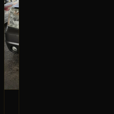
كليبر خلفي (يسار)
2013 جمس يوكن
250