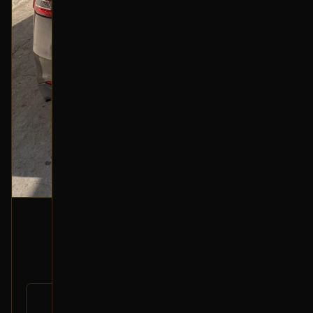
كمبيوتر ABS
2013 فورد تورس
420
رقم
DG1Z-2C219-C
القطعة: