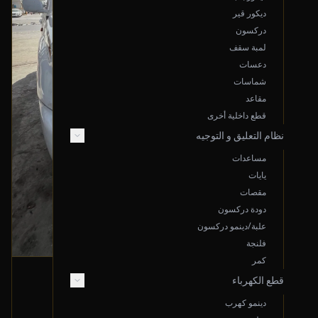
ديكور قير
دركسون
لمبة سقف
دعسات
شماسات
مقاعد
قطع داخلية أخرى
نظام التعليق و التوجيه
مساعدات
يايات
مقصات
دودة دركسون
علبة/دينمو دركسون
فلنجة
كمر
جهاز ABS
قطع الكهرباء
2006 تويوتا لاندكروزر
دينمو كهرب