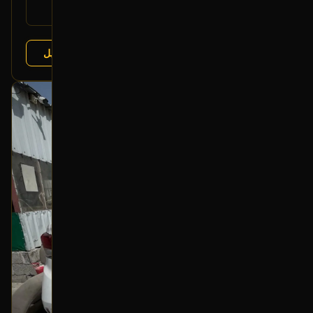
فورد تورس 2013-2019
يتوافق مع:
عرض التفاصيل
البائع:
تشليح درة العربة
بحالة ممتازة
أصلي