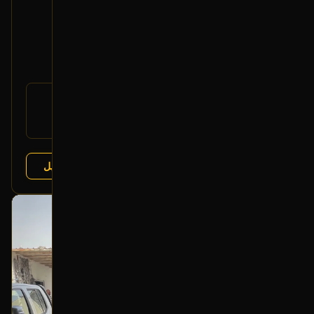
جهاز ABS
2016 هونداي سانتا في
900
1,200
-25%
رقم
58920-2W500
القطعة:
هونداي سانتا في 2013-2018
يتوافق مع:
عرض التفاصيل
البائع:
تشليح درة العربة
بحالة ممتازة
أصلي