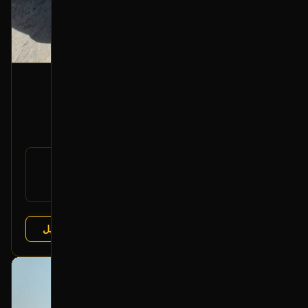
كليبر خلفي (يسار)
2017 شفروليه ماليبو
250
رقم
13508447
القطعة:
شفروليه ماليبو 2016-2022
يتوافق مع:
عرض التفاصيل
البائع:
تشليح درة العربة
بحالة ممتازة
أصلي