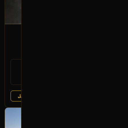
باكم فرامل
2006 لكزس LX
350
400
-13%
رقم
47050-60081
القطعة:
لكزس LX 1998-2007
يتوافق مع:
تويوتا لاندكروزر 1998-2007
عرض التفاصيل
البائع:
تشليح الفرج
بحالة ممتازة
أصلي