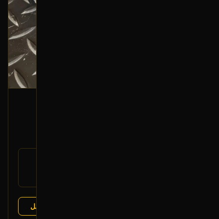
جهاز ABS
2019 مازدا 6
1,000
رقم
N/A
القطعة:
مازدا 6 2013-2021
يتوافق مع:
عرض التفاصيل
البائع:
تشليح درة العربة