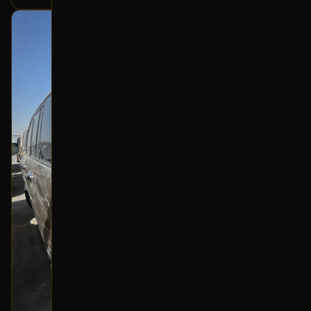
بحالة ممتازة
أصلي