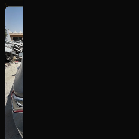
بحالة ممتازة
أصلي