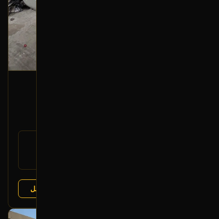
كشاف ضباب (يسار)
2002 لكزس LX
100
رقم
81220-60030
القطعة:
لكزس LX 1998-2002
يتوافق مع:
عرض التفاصيل
البائع:
تشليح الفرج