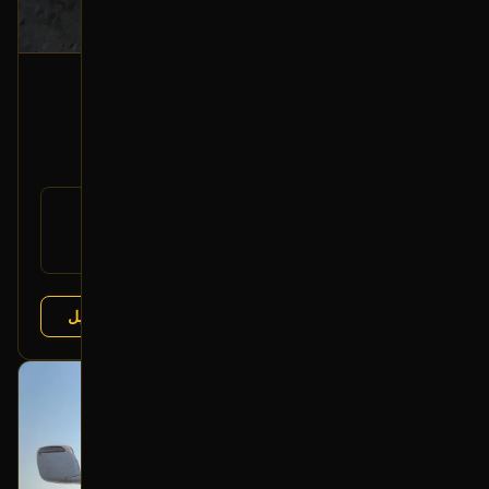
شمعة أمامية (يسار)
2006 تويوتا لاندكروزر
350
رقم
81170-60B50
القطعة:
تويوتا لاندكروزر 2005-2007
يتوافق مع:
عرض التفاصيل
البائع:
تشليح الفرج
بحالة ممتازة
أصلي