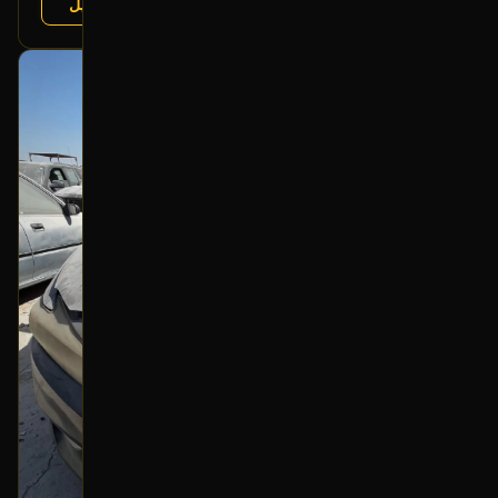
عرض التفاصيل
البائع:
تشليح الفرج
بحالة ممتازة
أصلي