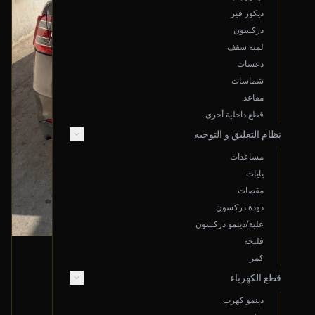
ديكور قير
دركسون
لمبة سقف
دعسات
شماسات
مقاعد
قطع داخلية أخرى
نظام التعليق و التوجيه
مساعدات
يايات
مقصات
دودة دركسون
علبة/دينمو دركسون
فلنجة
شمعة أمامية (يسار)
كمر
قطع الكهرباء
2013 فورد تورس
700
دينمو كهرب