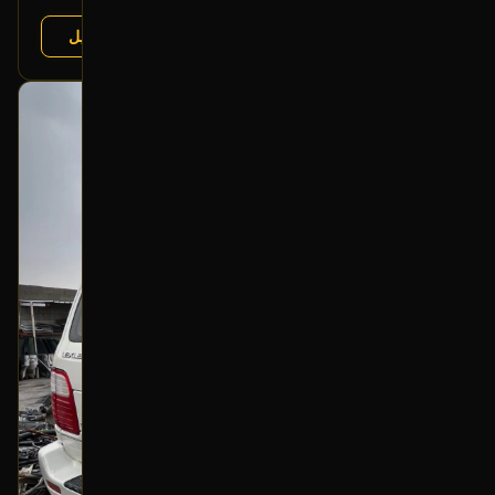
عرض التفاصيل
البائع:
تشليح درة العربة
بحالة ممتازة
أصلي