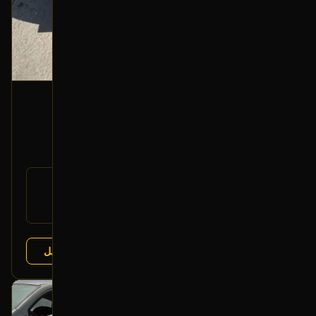
شمعة أمامية (يسار)
2017 نيسان مكسيما
500
رقم
26060-4RA0A
القطعة:
نيسان مكسيما 2016-2018
يتوافق مع:
عرض التفاصيل
البائع:
تشليح درة العربة
بحالة ممتازة
أصلي