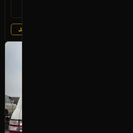
GHP9-51-031
القطعة:
مازدا 6 2013-2016
يتوافق مع:
عرض التفاصيل
البائع:
تشليح درة العربة
بحالة ممتازة
أصلي