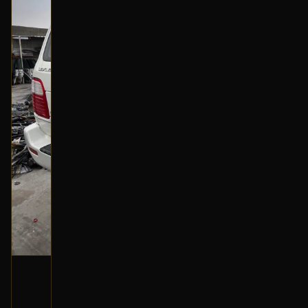
شمعة أمامية (يسار)
2002 لكزس LX