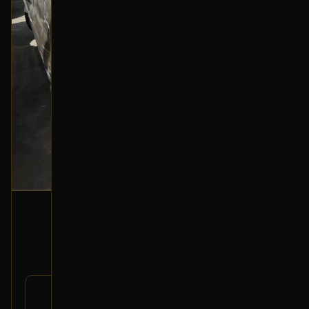
شمعة أمامية (يسار)
2006 لكزس LX
400
رقم
81150-60B31
القطعة: