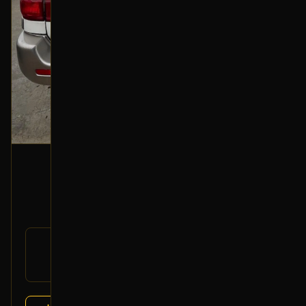
شمعة أمامية (يسار)
2006 تويوتا لاندكروزر
300
رقم
81170-60B30
القطعة:
تويوتا لاندكروزر 1998-2007
يتوافق مع: