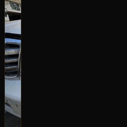
بحالة ممتازة
أصلي