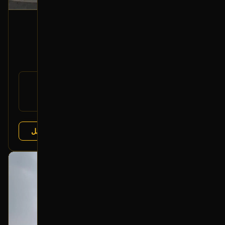
شمعة أمامية (يسار)
2016 جيلي Emgrand GT
2,000
رقم
OEM
القطعة:
جيلي Emgrand GT 2015-2018
يتوافق مع:
عرض التفاصيل
البائع:
تشليح الإمداد العصري
بحالة ممتازة
أصلي