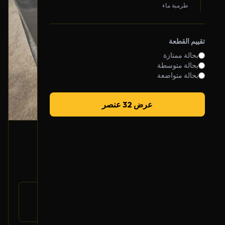
طرمبة ماء
تقييم القطعة
بحالة ممتازة
بحالة متوسطة
بحالة متواضعة
عرض 32 عنصر
شمعة أمامية (يمين)
2013 فورد تورس
700
رقم
DG1Z-13008-A
القطعة:
فورد تورس 2013-2019
يتوافق مع: