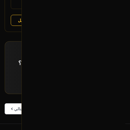
لكزس LX 2003-2007
يتوافق مع:
عرض التفاصيل
البائع:
تشليح الفرج
طلب خاص
ما حصلت القطعة اللي تدورها معروضة؟
إرسل لنا بياناتها و راح نبحث لك عنها!
تقديم طلب خاص
السابق
التالي