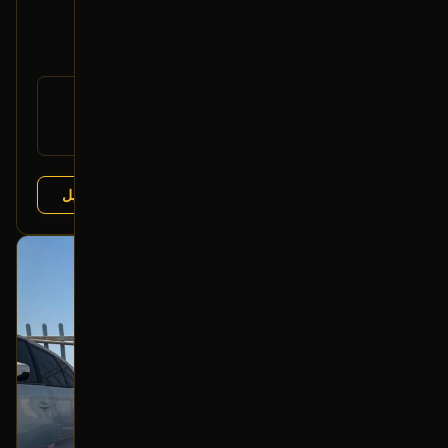
2006 تويوتا لاندكروزر
350
رقم
81110-60B50
القطعة:
تويوتا لاندكروزر 2005-2007
يتوافق مع:
عرض التفاصيل
البائع:
تشليح الفرج
بحالة ممتازة
أصلي