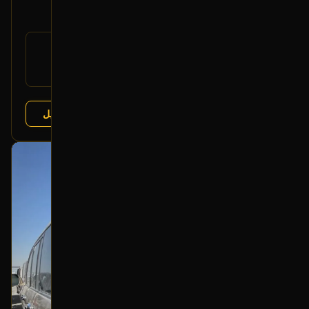
400
رقم
81150-60A00
القطعة:
لكزس LX 1998-2002
يتوافق مع:
عرض التفاصيل
البائع:
تشليح الفرج
بحالة ممتازة
أصلي