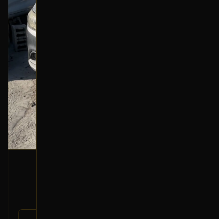
شمعة أمامية (يمين)
2015 مازدا 6
700
800
-13%
رقم