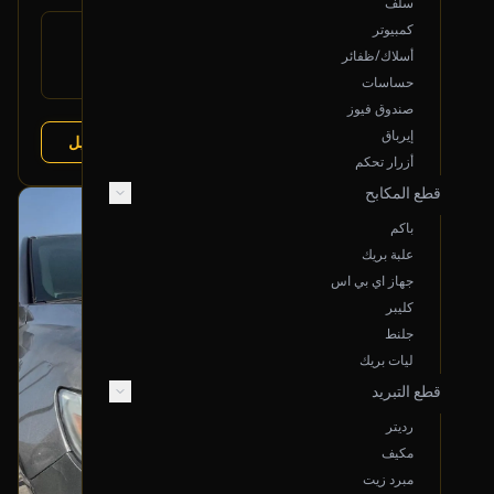
سلف
كمبيوتر
رقم
DG1Z-13008-A
القطعة:
أسلاك/ظفائر
فورد تورس 2013-2019
يتوافق مع:
حساسات
صندوق فيوز
إيرباق
عرض التفاصيل
البائع:
تشليح درة العربة
أزرار تحكم
قطع المكابح
بحالة ممتازة
باكم
أصلي
علبة بريك
جهاز اي بي اس
كليبر
جلنط
ليات بريك
قطع التبريد
رديتر
مكيف
مبرد زيت