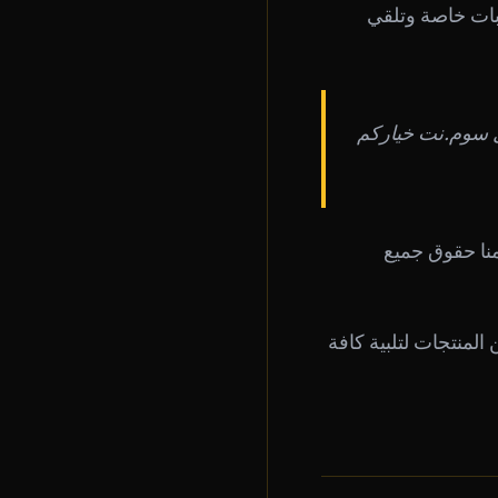
بات خاصة وتلقي
عل سوم.نت خياركم
منا حقوق جميع
لمنتجات لتلبية كافة