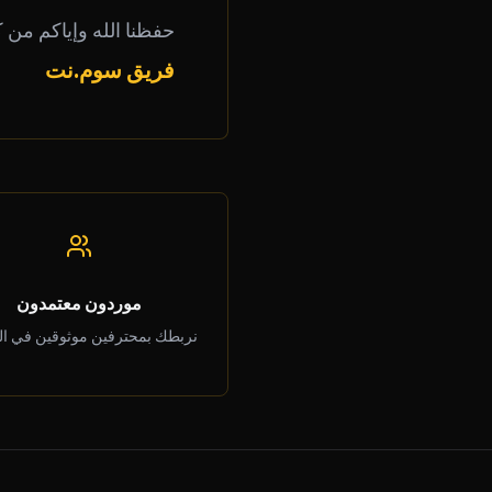
حفظنا الله وإياكم من 
فريق سوم.نت
موردون معتمدون
نربطك بمحترفين موثوقين في ال