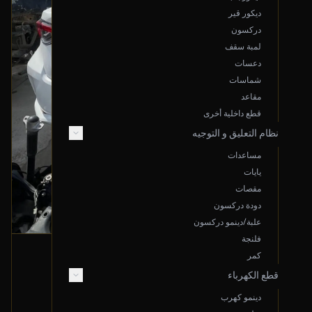
ديكور قير
دركسون
لمبة سقف
دعسات
شماسات
مقاعد
قطع داخلية أخرى
نظام التعليق و التوجيه
مساعدات
يايات
مقصات
دودة دركسون
علبة/دينمو دركسون
فلنجة
سويتش كنترول المكيف
كمر
قطع الكهرباء
2022 تويوتا كورولا
800
دينمو كهرب