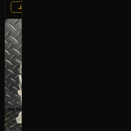
عرض التفاصيل
البائع:
تشليح مؤمنة
بحالة ممتازة
أصلي