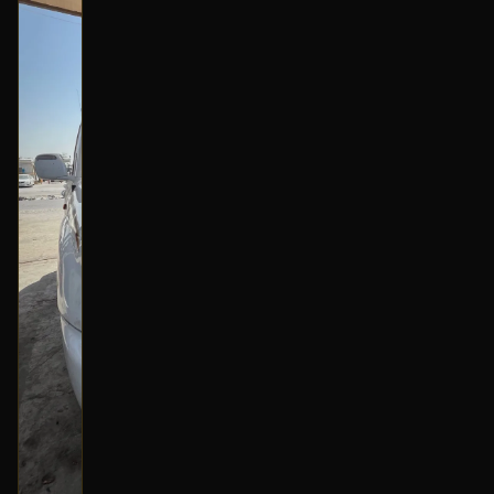
بحالة ممتازة
أصلي