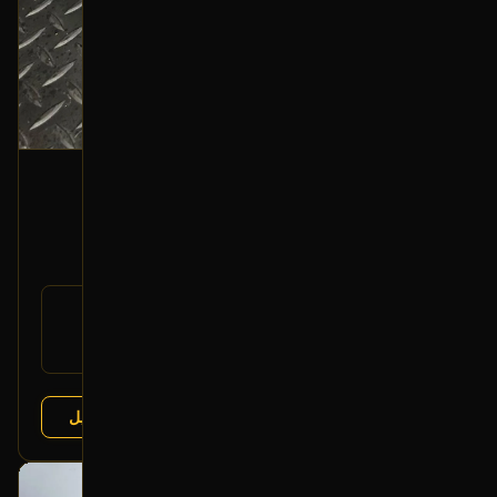
لوحة تحكم المكيف
2017 تويوتا لاندكروزر
800
رقم
N/A
القطعة:
تويوتا لاندكروزر 2015-2021
يتوافق مع:
عرض التفاصيل
البائع:
تشليح الفرج
بحالة ممتازة