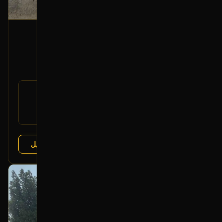
أزرار تحكم زجاج خلفي (جهة الراكب)
2006 تويوتا لاندكروزر
100
رقم
84810-60050
القطعة:
تويوتا لاندكروزر 1998-2007
يتوافق مع:
تويوتا برادو 2002-2009
عرض التفاصيل
البائع:
تشليح الفرج
بحالة ممتازة
أصلي