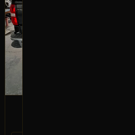
ازرار تحكم زجاج مجموعة
2016 جمس سييرا
400