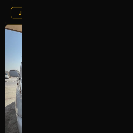
عرض التفاصيل
البائع:
تشليح درة العربة
بحالة ممتازة
أصلي