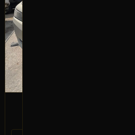
أزرار تحكم زجاج خلفي (جهة السائق)
2016 شفروليه إيمبالا
150
رقم