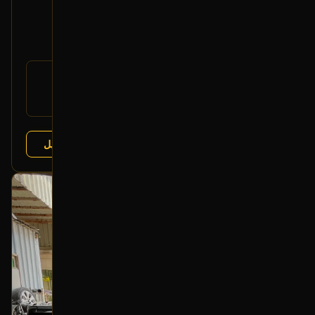
2002 لكزس LX
400
رقم
OEM
القطعة:
لكزس LX 1998-2002
يتوافق مع:
عرض التفاصيل
البائع:
تشليح الفرج
بحالة ممتازة
أصلي