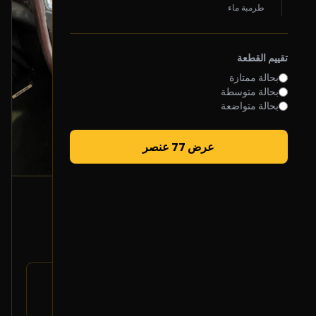
طرمبة ماء
تقييم القطعة
بحالة ممتازة
بحالة متوسطة
بحالة متواضعة
عرض 77 عنصر
سويتش كنترول المكيف
2017 شفروليه ماليبو
400
رقم
OEM
القطعة:
شفروليه ماليبو 2016-2018
يتوافق مع: