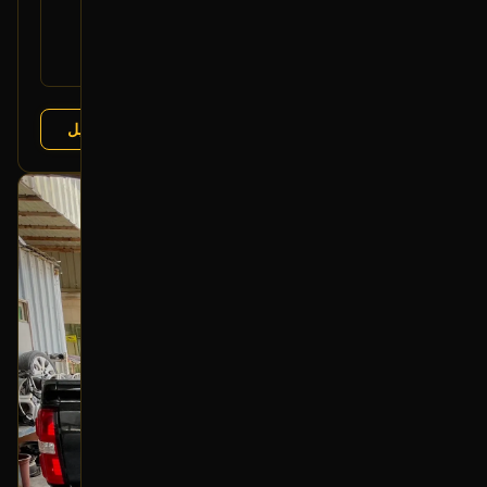
رقم
23452321
القطعة:
جمس سييرا 2014-2018
يتوافق مع:
شفروليه سيلفرادو 2014-2018
عرض التفاصيل
البائع:
تشليح مؤمنة
بحالة ممتازة
أصلي