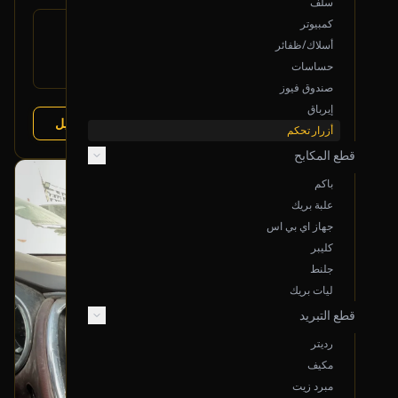
سلف
كمبيوتر
رقم
OEM
القطعة:
أسلاك/ظفائر
تويوتا كورولا 2019-2024
يتوافق مع:
حساسات
تويوتا كورولا 2019-2024
صندوق فيوز
إيرباق
عرض التفاصيل
البائع:
رواد النهضة
أزرار تحكم
قطع المكابح
بحالة ممتازة
باكم
أصلي
علبة بريك
جهاز اي بي اس
كليبر
جلنط
ليات بريك
قطع التبريد
رديتر
مكيف
مبرد زيت