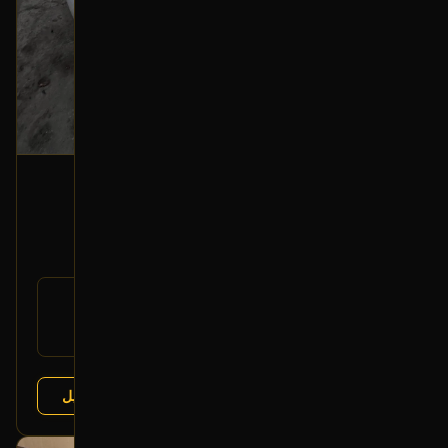
هرن
2006 تويوتا لاندكروزر
150
رقم
86510-60160
القطعة:
تويوتا لاندكروزر 1998-2007
يتوافق مع:
عرض التفاصيل
البائع:
تشليح الفرج