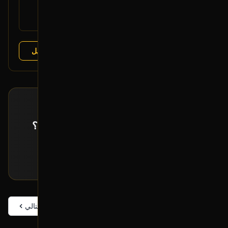
22895545
القطعة:
شفروليه إيمبالا 2014-2020
يتوافق مع:
عرض التفاصيل
البائع:
تشليح درة العربة
طلب خاص
ما حصلت القطعة اللي تدورها معروضة؟
إرسل لنا بياناتها و راح نبحث لك عنها!
تقديم طلب خاص
السابق
التالي