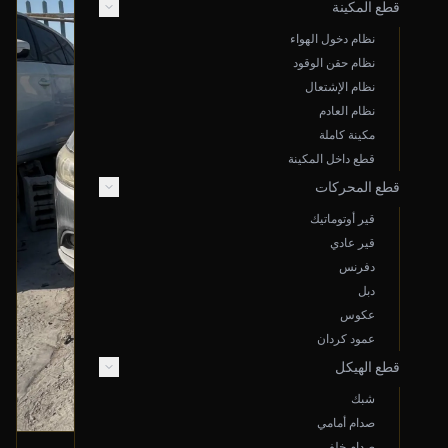
قطع المكينة
نظام دخول الهواء
نظام حقن الوقود
نظام الإشتعال
نظام العادم
مكينة كاملة
قطع داخل المكينة
قطع المحركات
قير أوتوماتيك
قير عادي
دفرنس
دبل
عكوس
عمود كردان
قطع الهيكل
شبك
صدام أمامي
صدام خلفي