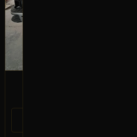
أزرار تحكم زجاج أمامي (جهة الراكب)
2016 جمس سييرا
300
رقم
23488411
القطعة:
جمس سييرا 2014-2018
يتوافق مع: