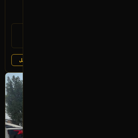
2016 شفروليه إيمبالا
150
رقم
23143120
القطعة:
شفروليه إيمبالا 2014-2020
يتوافق مع:
عرض التفاصيل
البائع:
تشليح درة العربة
بحالة ممتازة
أصلي