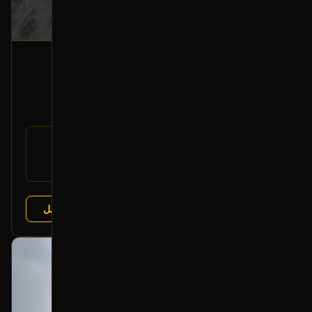
أزرار تحكم زجاج أمامي (جهة الراكب)
2006 تويوتا لاندكروزر
125
رقم
84810-60050
القطعة:
تويوتا لاندكروزر 1998-2007
يتوافق مع:
عرض التفاصيل
البائع:
تشليح الفرج
بحالة ممتازة
أصلي